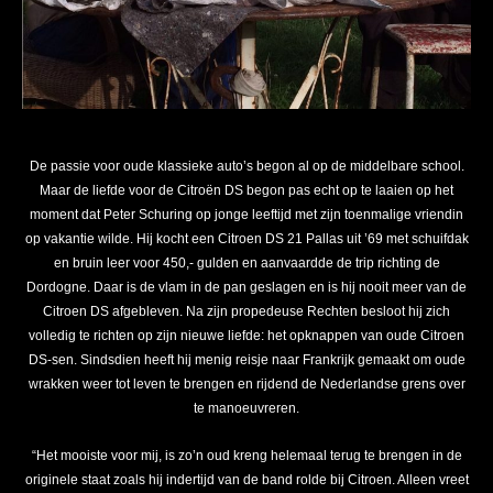
De passie voor oude klassieke auto’s begon al op de middelbare school.
Maar de liefde voor de Citroën DS begon pas echt op te laaien op het
moment dat Peter Schuring op jonge leeftijd met zijn toenmalige vriendin
op vakantie wilde. Hij kocht een Citroen DS 21 Pallas uit ’69 met schuifdak
en bruin leer voor 450,- gulden en aanvaardde de trip richting de
Dordogne. Daar is de vlam in de pan geslagen en is hij nooit meer van de
Citroen DS afgebleven. Na zijn propedeuse Rechten besloot hij zich
volledig te richten op zijn nieuwe liefde: het opknappen van oude Citroen
DS-sen. Sindsdien heeft hij menig reisje naar Frankrijk gemaakt om oude
wrakken weer tot leven te brengen en rijdend de Nederlandse grens over
te manoeuvreren.
“Het mooiste voor mij, is zo’n oud kreng helemaal terug te brengen in de
originele staat zoals hij indertijd van de band rolde bij Citroen. Alleen vreet