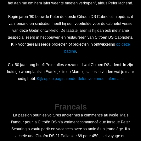
het aan me om hem later weer te moeten verkopen”, aldus Peter lachend.
Begin jaren ’90 bouwde Peter de eerste Citroen DS Cabriolet in opdracht
van iemand en sindsdien heeft hij een voorliefde voor de cabriolet versie
van deze Godin ontwikkeld. De laatste jaren is hij dan ook met name
gespecialiseerd in het bouwen en restaureren van Citroen DS Cabriolets.
Kijk voor gerealiseerde projecten of projecten in ontwikkeling
op deze
pagina
.
Ca. 50 jaar lang heeft Peter alles verzameld wat Citroen DS ademt. In zijn
huidige woonplaats in Frankrijk, in de Marne, is alles te vinden wat je maar
nodig hebt.
Kijk op de pagina onderdelen voor meer informatie.
Francais
La passion pour les voitures anciennes a commencé au lycée. Mais
l’amour pour la Citroën DS n’a vraiment commencé que lorsque Peter
Schuring a voulu partir en vacances avec sa amie à un jeune âge. Il a
acheté une Citroën DS 21 Pallas de 69 pour 450, – et voyage en